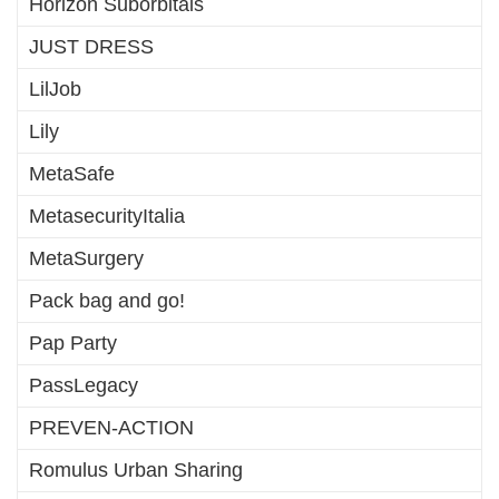
Horizon Suborbitals
JUST DRESS
LilJob
Lily
MetaSafe
MetasecurityItalia
MetaSurgery
Pack bag and go!
Pap Party
PassLegacy
PREVEN-ACTION
Romulus Urban Sharing