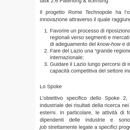
task 2.6 Patenting & licensing
Il progetto Rome Technopole ha l’ob
innovazione attraverso il quale raggiung
Favorire un processo di riposiziona
regionali verso segmenti e mercati
di adeguamento del
know-how
e de
Fare del Lazio una “grande region
internazionale;
Guidare il Lazio lungo percorsi di 
capacità competitiva del settore ind
Lo Spoke
L’obiettivo specifico dello Spoke 2
industriale dei risultati della ricerca nei
esterni. In particolare, le attività di
dipendenti delle industrie e son
job
strettamente legate a specifici prog