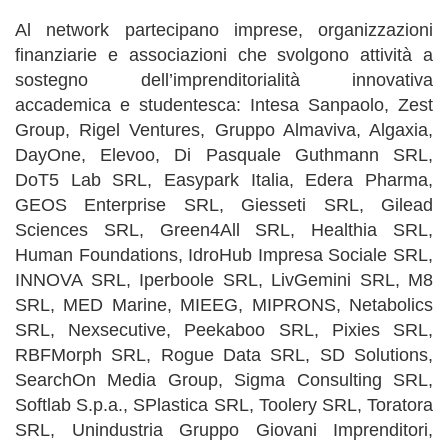
Al network partecipano imprese, organizzazioni
finanziarie e associazioni che svolgono attività a
sostegno dell’imprenditorialità innovativa
accademica e studentesca: Intesa Sanpaolo, Zest
Group, Rigel Ventures, Gruppo Almaviva, Algaxia,
DayOne, Elevoo, Di Pasquale Guthmann SRL,
DoT5 Lab SRL, Easypark Italia, Edera Pharma,
GEOS Enterprise SRL, Giesseti SRL, Gilead
Sciences SRL, Green4All SRL, Healthia SRL,
Human Foundations, IdroHub Impresa Sociale SRL,
INNOVA SRL, Iperboole SRL, LivGemini SRL, M8
SRL, MED Marine, MIEEG, MIPRONS, Netabolics
SRL, Nexsecutive, Peekaboo SRL, Pixies SRL,
RBFMorph SRL, Rogue Data SRL, SD Solutions,
SearchOn Media Group, Sigma Consulting SRL,
Softlab S.p.a., SPlastica SRL, Toolery SRL, Toratora
SRL, Unindustria Gruppo Giovani Imprenditori,